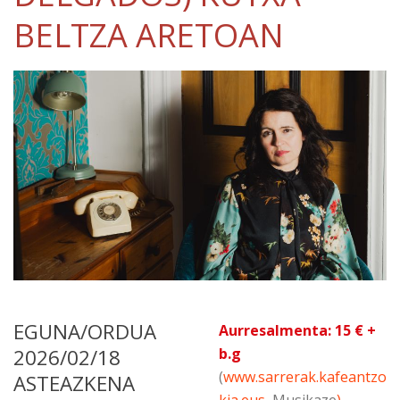
BELTZA ARETOAN
EGUNA/ORDUA
Aurresalmenta: 15 € +
2026/02/18
b.g
(
www.sarrerak.kafeantzo
ASTEAZKENA