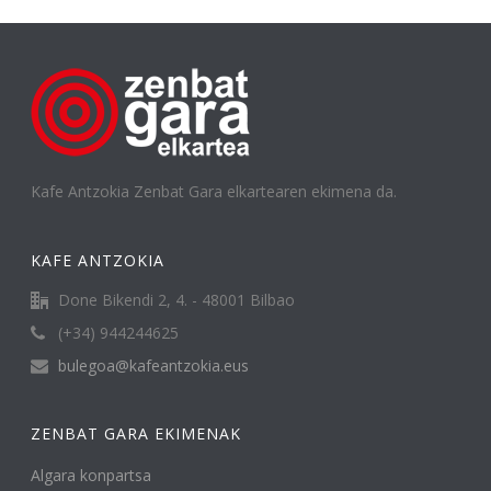
Kafe Antzokia Zenbat Gara elkartearen ekimena da.
KAFE ANTZOKIA
Done Bikendi 2, 4. - 48001 Bilbao
(+34) 944244625
bulegoa@kafeantzokia.eus
ZENBAT GARA EKIMENAK
Algara konpartsa