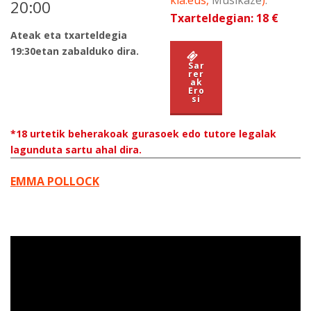
kia.eus,
Musikaze
)
.
20:00
Txarteldegian: 18 €
Ateak eta txarteldegia
19:30etan zabalduko dira.
Sar
rer
ak
Ero
si
*18 urtetik beherakoak gurasoek edo tutore legalak
lagunduta sartu ahal dira.
EMMA POLLOCK