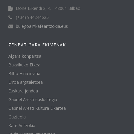
Done Bikendi 2, 4. - 48001 Bilbao
(+34) 944244625
bulegoa@kafeantzokia.eus
ZENBAT GARA EKIMENAK
Algara konpartsa
Bakaikuko Etxea
Bilbo Hiria irratia
Erroa argitaletxea
Euskara jendea
Gabriel Aresti euskaltegia
Gabriel Aresti Kultura Elkartea
Gazteola
Kafe Antzokia