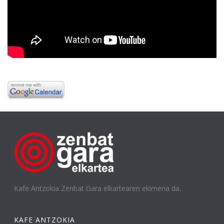
Kafe Antzokia Zenbat Gara elkartearen ekimena da.
KAFE ANTZOKIA