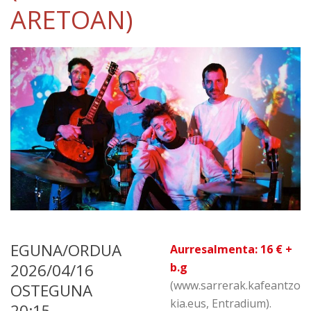
ARETOAN)
EGUNA/ORDUA
Aurresalmenta: 16 € +
2026/04/16
b.g
(www.sarrerak.kafeantzo
OSTEGUNA
kia.eus, Entradium).
20:15