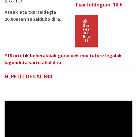
Txarteldegian: 18 €
Ateak eta txarteldegia
20:00etan zabalduko dira.
Sar
rer
ak
Ero
si
*18 urtetik beherakoak gurasoek edo tutore legalak
lagunduta sartu ahal dira.
EL PETIT DE CAL ERIL