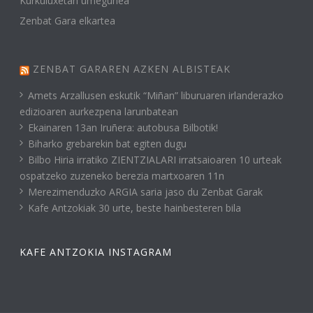
Kurkuluxetan umegunea
Zenbat Gara elkartea
ZENBAT GARAREN AZKEN ALBISTEAK
Amets Arzallusen eskutik “Miñan” liburuaren irlanderazko
edizioaren aurkezpena larunbatean
Ekainaren 13an Iruñera: autobusa Bilbotik!
Biharko grebarekin bat egiten dugu
Bilbo Hiria irratiko ZIENTZIALARI irratsaioaren 10 urteak
ospatzeko zuzeneko berezia martxoaren 11n
Merezimenduzko ARGIA saria jaso du Zenbat Garak
Kafe Antzokiak 30 urte, beste hainbesteren bila
KAFE ANTZOKIA INSTAGRAM