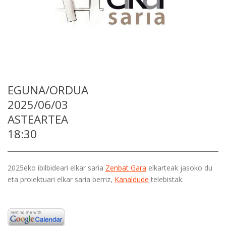
EGUNA/ORDUA
2025/06/03
ASTEARTEA
18:30
2025eko ibilbideari elkar saria
Zenbat Gara
elkarteak jasoko du
eta proiektuari elkar saria berriz,
Kanaldude
telebistak.