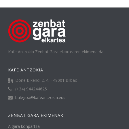
Kafe Antzokia Zenbat Gara elkartearen ekimena da.
KAFE ANTZOKIA
Done Bikendi 2, 4. - 48001 Bilbao
(+34) 944244625
bulegoa@kafeantzokia.eus
ZENBAT GARA EKIMENAK
Algara konpartsa