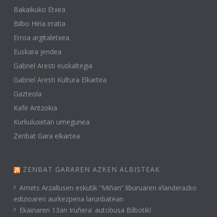
Bakaikuko Etxea
Bilbo Hiria irratia
Erroa argitaletxea
Euskara jendea
Gabriel Aresti euskaltegia
Gabriel Aresti Kultura Elkartea
Gazteola
Kafe Antzokia
Kurkuluxetan umegunea
Zenbat Gara elkartea
ZENBAT GARAREN AZKEN ALBISTEAK
Amets Arzallusen eskutik “Miñan” liburuaren irlanderazko
edizioaren aurkezpena larunbatean
Ekainaren 13an Iruñera: autobusa Bilbotik!