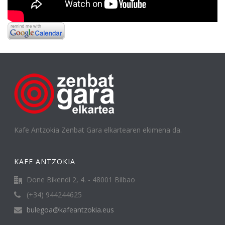
Kafe Antzokia Zenbat Gara elkartearen ekimena da.
KAFE ANTZOKIA
Done Bikendi 2, 4. - 48001 Bilbao
(+34) 944244625
bulegoa@kafeantzokia.eus