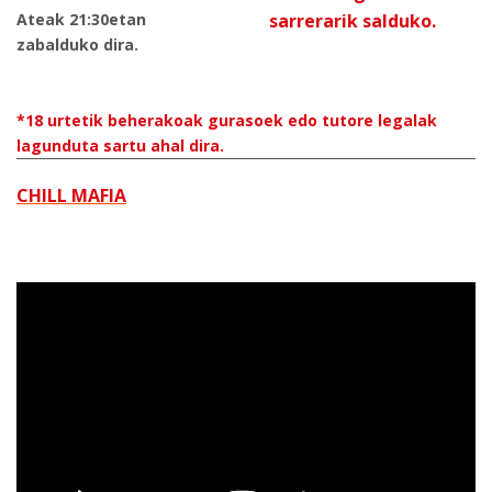
Ateak 21:30etan
sarrerarik salduko.
zabalduko dira.
*18 urtetik beherakoak gurasoek edo tutore legalak
lagunduta sartu ahal dira.
CHILL MAFIA