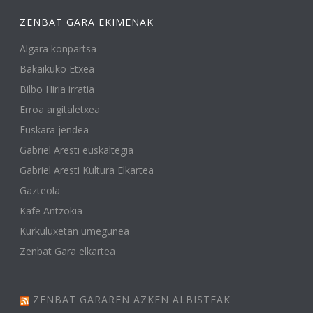
ZENBAT GARA EKIMENAK
Algara konpartsa
Bakaikuko Etxea
Bilbo Hiria irratia
Erroa argitaletxea
Euskara jendea
Gabriel Aresti euskaltegia
Gabriel Aresti Kultura Elkartea
Gazteola
Kafe Antzokia
Kurkuluxetan umegunea
Zenbat Gara elkartea
ZENBAT GARAREN AZKEN ALBISTEAK