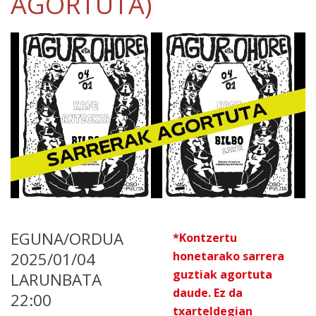
AGORTUTA)
EGUNA/ORDUA
*Kontzertu
2025/01/04
honetarako sarrera
guztiak agortuta
LARUNBATA
daude. Ez da
22:00
txarteldegian