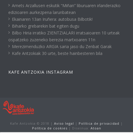
Amets Arzallusen eskutik “Miñan” liburuaren irlanderazko
edizioaren aurkezpena larunbatean
Ekainaren 13an Iruñera: autobusa Bilbotik!
Biharko grebarekin bat egiten dugu
Bilbo Hiria irratiko ZIENTZIALARI irratsaioaren 10 urteak
ospatzeko zuzeneko berezia martxoaren 11n
Merezimenduzko ARGIA saria jaso du Zenbat Garak
Kafe Antzokiak 30 urte, beste hainbesteren bila
KAFE ANTZOKIA INSTAGRAM
Kafe Antzokia © 2018 |
Aviso legal
|
Política de privacidad
|
Política de cookies
| Diseinua:
Atoan