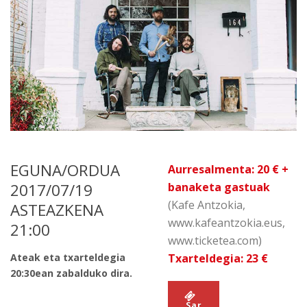
EGUNA/ORDUA
Aurresalmenta: 20 € +
2017/07/19
banaketa gastuak
(Kafe Antzokia,
ASTEAZKENA
www.kafeantzokia.eus,
21:00
www.ticketea.com)
Ateak eta txarteldegia
Txarteldegia: 23 €
20:30ean zabalduko dira.
Sar