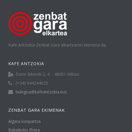
Kafe Antzokia Zenbat Gara elkartearen ekimena da.
KAFE ANTZOKIA
Done Bikendi 2, 4. - 48001 Bilbao
(+34) 944244625
bulegoa@kafeantzokia.eus
ZENBAT GARA EKIMENAK
Algara konpartsa
Bakaikuko Etxea