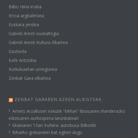
Bilbo Hiria irratia
Erroa argitaletxea
Euskara jendea
Gabriel Aresti euskaltegia
Gabriel Aresti Kultura Elkartea
Gazteola
Kafe Antzokia
Kurkuluxetan umegunea
Zenbat Gara elkartea
ZENBAT GARAREN AZKEN ALBISTEAK
Amets Arzallusen eskutik “Miñan” liburuaren irlanderazko
edizioaren aurkezpena larunbatean
Ekainaren 13an Iruñera: autobusa Bilbotik!
Biharko grebarekin bat egiten dugu