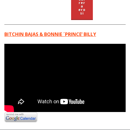
rer
a
ero
si
BITCHIN BAJAS & BONNIE ´PRINCE’ BILLY