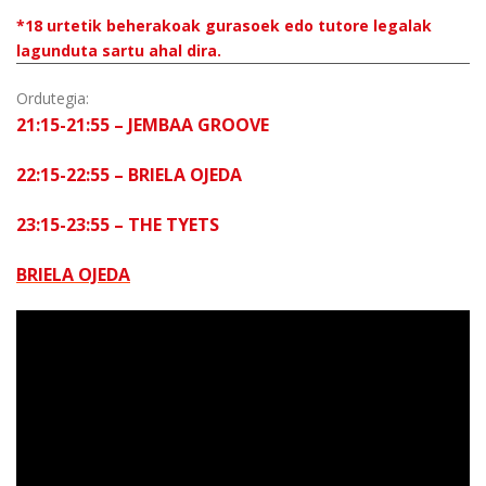
*18 urtetik beherakoak gurasoek edo tutore legalak
lagunduta sartu ahal dira.
Ordutegia:
21:15-21:55 – JEMBAA GROOVE
22:15-22:55 – BRIELA OJEDA
23:15-23:55 – THE TYETS
BRIELA OJEDA