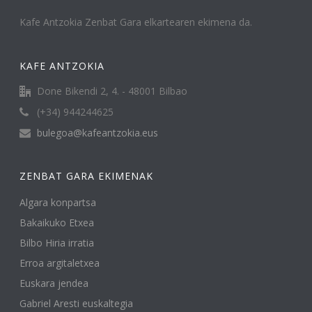
Kafe Antzokia Zenbat Gara elkartearen ekimena da.
KAFE ANTZOKIA
Done Bikendi 2, 4. - 48001 Bilbao
(+34) 944244625
bulegoa@kafeantzokia.eus
ZENBAT GARA EKIMENAK
Algara konpartsa
Bakaikuko Etxea
Bilbo Hiria irratia
Erroa argitaletxea
Euskara jendea
Gabriel Aresti euskaltegia