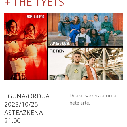
+ THE TYETS
EGUNA/ORDUA
Doako sarrera aforoa
2023/10/25
bete arte.
ASTEAZKENA
21:00