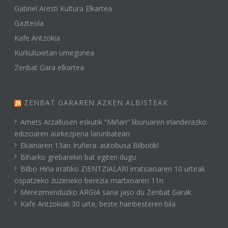
Gabriel Aresti Kultura Elkartea
Gazteola
Kafe Antzokia
Kurkuluxetan umegunea
Zenbat Gara elkartea
ZENBAT GARAREN AZKEN ALBISTEAK
Amets Arzallusen eskutik “Miñan” liburuaren irlanderazko
edizioaren aurkezpena larunbatean
Ekainaren 13an Iruñera: autobusa Bilbotik!
Biharko grebarekin bat egiten dugu
Bilbo Hiria irratiko ZIENTZIALARI irratsaioaren 10 urteak
ospatzeko zuzeneko berezia martxoaren 11n
Merezimenduzko ARGIA saria jaso du Zenbat Garak
Kafe Antzokiak 30 urte, beste hainbesteren bila