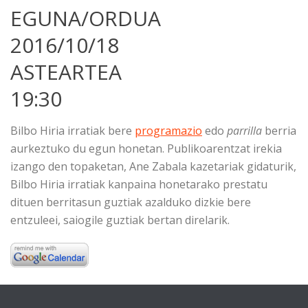
EGUNA/ORDUA
2016/10/18
ASTEARTEA
19:30
Bilbo Hiria irratiak bere
programazio
edo
parrilla
berria
aurkeztuko du egun honetan. Publikoarentzat irekia
izango den topaketan, Ane Zabala kazetariak gidaturik,
Bilbo Hiria irratiak kanpaina honetarako prestatu
dituen berritasun guztiak azalduko dizkie bere
entzuleei, saiogile guztiak bertan direlarik.