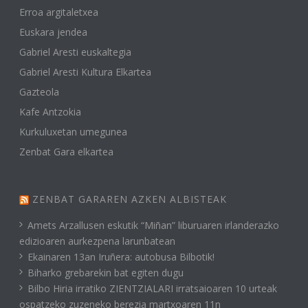
Erroa argitaletxea
Euskara jendea
Gabriel Aresti euskaltegia
Gabriel Aresti Kultura Elkartea
Gazteola
Kafe Antzokia
Kurkuluxetan umegunea
Zenbat Gara elkartea
ZENBAT GARAREN AZKEN ALBISTEAK
Amets Arzallusen eskutik “Miñan” liburuaren irlanderazko
edizioaren aurkezpena larunbatean
Ekainaren 13an Iruñera: autobusa Bilbotik!
Biharko grebarekin bat egiten dugu
Bilbo Hiria irratiko ZIENTZIALARI irratsaioaren 10 urteak
ospatzeko zuzeneko berezia martxoaren 11n