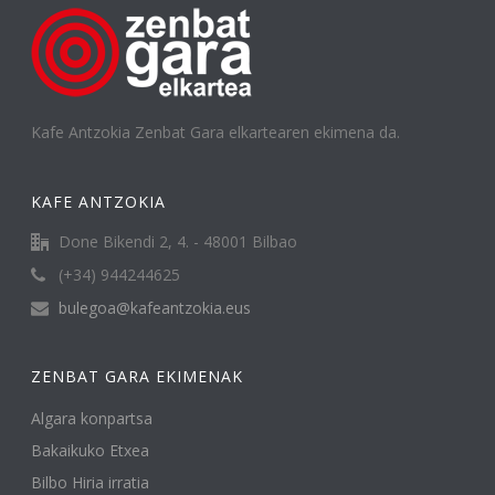
Kafe Antzokia Zenbat Gara elkartearen ekimena da.
KAFE ANTZOKIA
Done Bikendi 2, 4. - 48001 Bilbao
(+34) 944244625
bulegoa@kafeantzokia.eus
ZENBAT GARA EKIMENAK
Algara konpartsa
Bakaikuko Etxea
Bilbo Hiria irratia