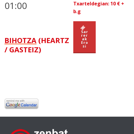
01:00
Txarteldegian: 10 €
+
b.g
Sar
rer
BIHOTZA
(HEARTZ
ak
Ero
si
/ GASTEIZ)