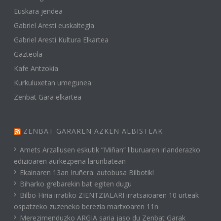
Euskara jendea
Gabriel Aresti euskaltegia
Gabriel Aresti Kultura Elkartea
Gazteola
Kafe Antzokia
Kurkuluxetan umegunea
Zenbat Gara elkartea
ZENBAT GARAREN AZKEN ALBISTEAK
Amets Arzallusen eskutik “Miñan” liburuaren irlanderazko
edizioaren aurkezpena larunbatean
Ekainaren 13an Iruñera: autobusa Bilbotik!
Biharko grebarekin bat egiten dugu
Bilbo Hiria irratiko ZIENTZIALARI irratsaioaren 10 urteak
ospatzeko zuzeneko berezia martxoaren 11n
Merezimenduzko ARGIA saria jaso du Zenbat Garak