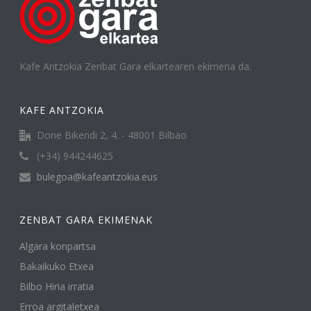
Kafe Antzokia Zenbat Gara elkartearen ekimena da.
KAFE ANTZOKIA
Done Bikendi 2, 4. - 48001 Bilbao
(+34) 944244625
bulegoa@kafeantzokia.eus
ZENBAT GARA EKIMENAK
Algara konpartsa
Bakaikuko Etxea
Bilbo Hiria irratia
Erroa argitaletxea