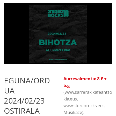
EGUNA/ORD
Aurresalmenta: 8 €
+
b.g
UA
(www.sarrerak.kafeantzo
2024/02/23
kia.eus,
www.stereorocks.eus,
OSTIRALA
Musikaze).