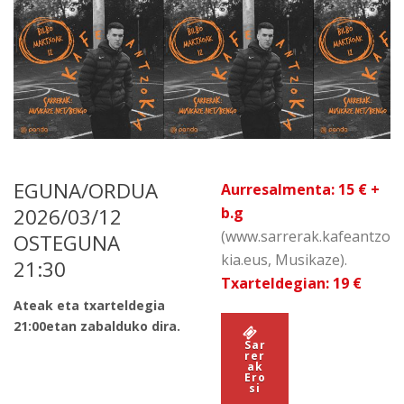
EGUNA/ORDUA
Aurresalmenta: 15 € +
2026/03/12
b.g
(www.sarrerak.kafeantzo
OSTEGUNA
kia.eus, Musikaze).
21:30
Txarteldegian: 19 €
Ateak eta txarteldegia
21:00etan zabalduko dira.
Sar
rer
ak
Ero
si