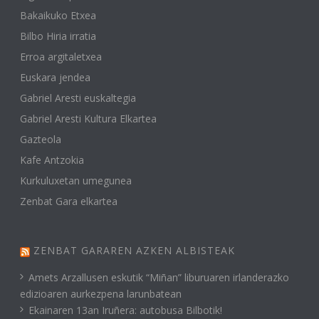
Bakaikuko Etxea
Bilbo Hiria irratia
Erroa argitaletxea
Euskara jendea
Gabriel Aresti euskaltegia
Gabriel Aresti Kultura Elkartea
Gazteola
Kafe Antzokia
Kurkuluxetan umegunea
Zenbat Gara elkartea
ZENBAT GARAREN AZKEN ALBISTEAK
Amets Arzallusen eskutik “Miñan” liburuaren irlanderazko
edizioaren aurkezpena larunbatean
Ekainaren 13an Iruñera: autobusa Bilbotik!