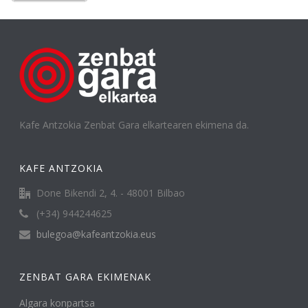
Kafe Antzokia Zenbat Gara elkartearen ekimena da.
KAFE ANTZOKIA
Done Bikendi 2, 4. - 48001 Bilbao
(+34) 944244625
bulegoa@kafeantzokia.eus
ZENBAT GARA EKIMENAK
Algara konpartsa