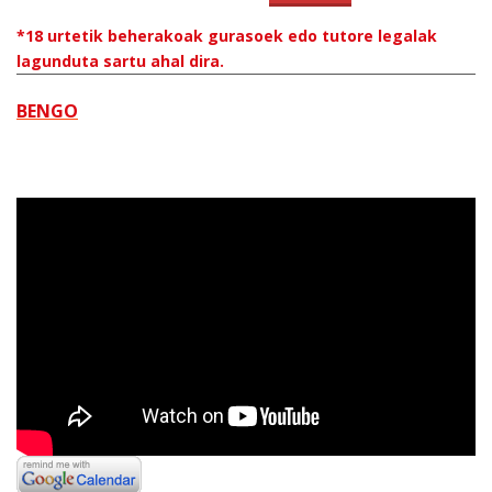
*18 urtetik beherakoak gurasoek edo tutore legalak
lagunduta sartu ahal dira.
BENGO