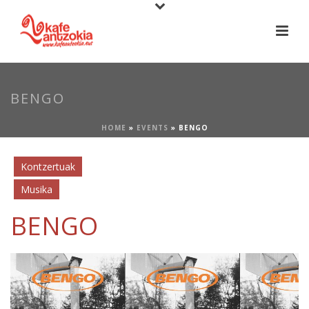
BENGO
HOME
»
EVENTS
»
BENGO
Kontzertuak
Musika
BENGO