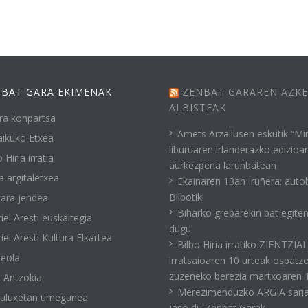
BAT GARA EKIMENAK
ZENBAT GARAREN AZK
ALBISTEAK
ra konpartsa
Amets Arzallusen eskutik “Mi
ikuko Etxea
liburuaren irlanderazko edizioa
 Hiria irratia
aurkezpena larunbatean
a argitaletxea
Ekainaren 13an Iruñera: auto
Bilbotik!
ara jendea
Biharko grebarekin bat egite
iel Aresti euskaltegia
dugu
iel Aresti Kultura Elkartea
Bilbo Hiria irratiko ZIENTZIA
eola
irratsaioaren 10 urteak ospatz
zuzeneko berezia martxoaren 
 Antzokia
Merezimenduzko ARGIA sari
kuluxetan umegunea
jaso du Zenbat Garak