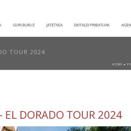
A
GURI BURUZ
JATETXEA
EKITALDI PRIBATUAK
AGE
DO TOUR 2024
HOME
»
E
– EL DORADO TOUR 2024