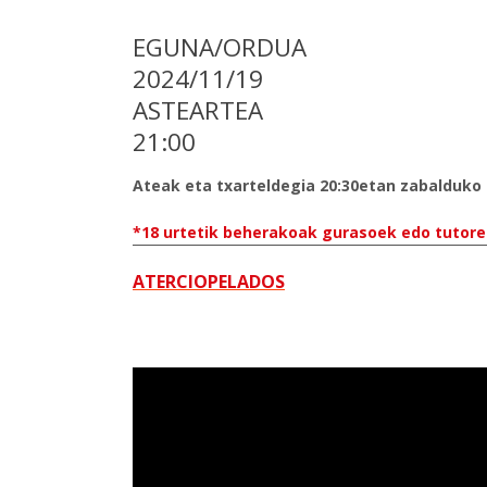
EGUNA/ORDUA
2024/11/19
ASTEARTEA
21:00
Ateak eta txarteldegia 20:30etan zabalduko 
*18 urtetik beherakoak gurasoek edo tutore 
ATERCIOPELADOS