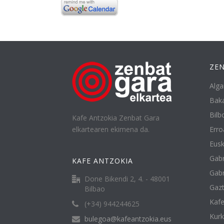
ZEN
Alga
Baka
Bilbo
Kafe Antzokia Zenbat Gara
elkartearen ekimena da.
Erro
Eusk
Gabr
KAFE ANTZOKIA
Gabr
Done Bikendi 2, 4. - 48001
Gazt
Bilbao
Kafe
(+34) 944244625
Kur
bulegoa@kafeantzokia.eus