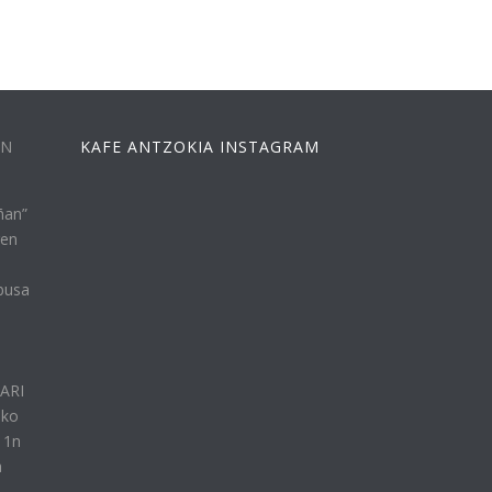
EN
KAFE ANTZOKIA INSTAGRAM
ñan”
ren
busa
n
LARI
eko
11n
a