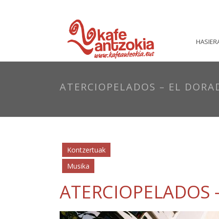
HASIER
ATERCIOPELADOS – EL DORA
Kontzertuak
Musika
ATERCIOPELADOS 