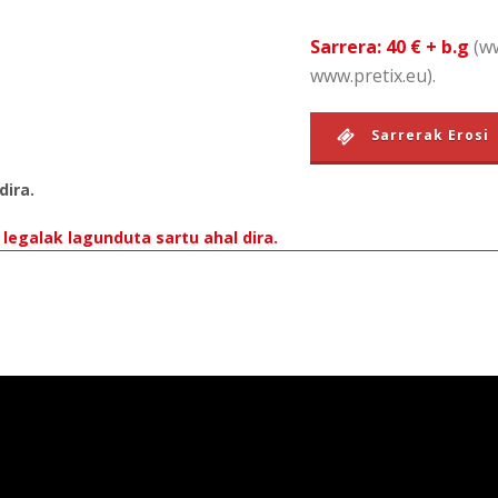
Sarrera: 40 € + b.g
(ww
www.pretix.eu).
Sarrerak Erosi
dira.
legalak lagunduta sartu ahal dira.