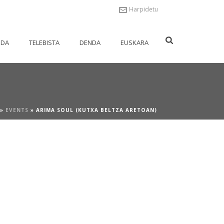
Harpidetu
NDA
TELEBISTA
DENDA
EUSKARA
»
EVENTS
»
ARIMA SOUL (KUTXA BELTZA ARETOAN)