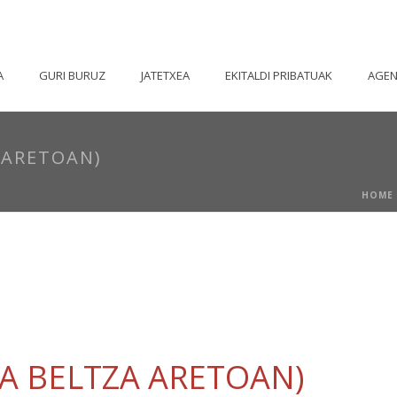
A
GURI BURUZ
JATETXEA
EKITALDI PRIBATUAK
AGE
 ARETOAN)
HOME
A BELTZA ARETOAN)