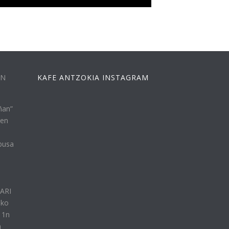
EN
KAFE ANTZOKIA INSTAGRAM
ñan”
ren
busa
n
LARI
eko
11n
a