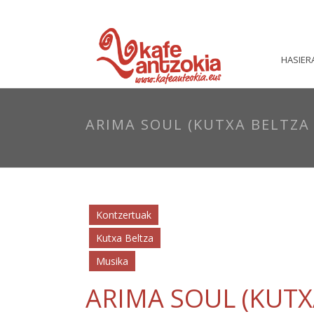
HASIER
ARIMA SOUL (KUTXA BELTZA
Kontzertuak
Kutxa Beltza
Musika
ARIMA SOUL (KUTX