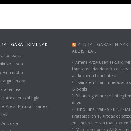
BAT GARA EKIMENAK
ZENBAT GARAREN AZK
ALBISTEAK
ra konpartsa
Amets Arzallusen eskutik “Mi
ikuko Etxea
liburuaren irlanderazko edizioa
 Hiria irratia
aurkezpena larunbatean
a argitaletxea
Ekainaren 13an Iruñera: auto
Bilbotik!
ara jendea
Biharko grebarekin bat egite
iel Aresti euskaltegia
dugu
iel Aresti Kultura Elkartea
Bilbo Hiria irratiko ZIENTZIA
eola
irratsaioaren 10 urteak ospatz
zuzeneko berezia martxoaren 
 Antzokia
Merezimenduzko ARGIA sari