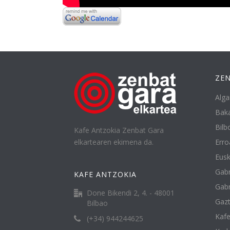
ZEN
Alga
Baka
Bilbo
Kafe Antzokia Zenbat Gara
elkartearen ekimena da.
Erro
Eusk
Gabr
KAFE ANTZOKIA
Gabr
Done Bikendi 2, 4. - 48001
Gazt
Bilbao
Kafe
(+34) 944244625