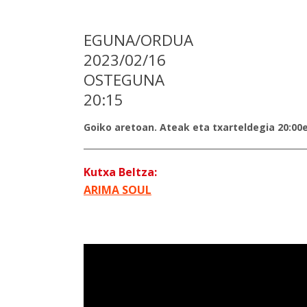
EGUNA/ORDUA
2023/02/16
OSTEGUNA
20:15
Goiko aretoan. Ateak eta txarteldegia 20:00
Kutxa Beltza:
ARIMA SOUL