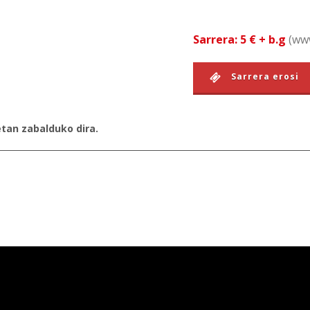
Sarrera: 5 € + b.g
(www
Sarrera erosi
etan zabalduko dira.