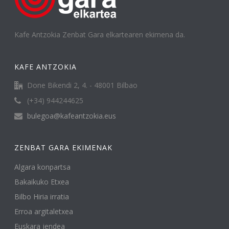
Kafe Antzokia Zenbat Gara elkartearen ekimena da.
KAFE ANTZOKIA
Done Bikendi 2, 4. - 48001 Bilbao
(+34) 944244625
bulegoa@kafeantzokia.eus
ZENBAT GARA EKIMENAK
Algara konpartsa
Bakaikuko Etxea
Bilbo Hiria irratia
Erroa argitaletxea
Euskara jendea