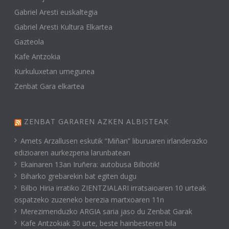
Gabriel Aresti euskaltegia
Gabriel Aresti Kultura Elkartea
Gazteola
Kafe Antzokia
Kurkuluxetan umegunea
Zenbat Gara elkartea
ZENBAT GARAREN AZKEN ALBISTEAK
Amets Arzallusen eskutik “Miñan” liburuaren irlanderazko
edizioaren aurkezpena larunbatean
Ekainaren 13an Iruñera: autobusa Bilbotik!
Biharko grebarekin bat egiten dugu
Bilbo Hiria irratiko ZIENTZIALARI irratsaioaren 10 urteak
ospatzeko zuzeneko berezia martxoaren 11n
Merezimenduzko ARGIA saria jaso du Zenbat Garak
Kafe Antzokiak 30 urte, beste hainbesteren bila