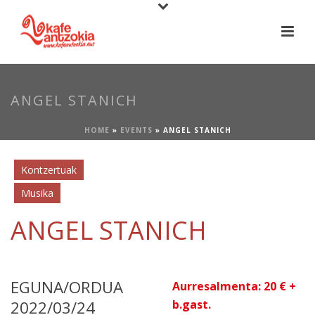
ANGEL STANICH
HOME
»
EVENTS
»
ANGEL STANICH
Kontzertuak
Musika
ANGEL STANICH
EGUNA/ORDUA
Aurresalmenta: 20 € +
2022/03/24
b.gast.