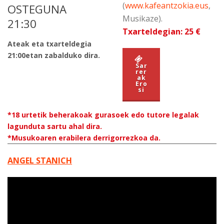
(
www.kafeantzokia.eus
,
OSTEGUNA
Musikaze).
21:30
Txarteldegian: 25 €
Ateak eta txarteldegia
21:00etan zabalduko dira.
Sar
rer
ak
Ero
si
*18 urtetik beherakoak gurasoek edo tutore legalak
lagunduta sartu ahal dira.
*Musukoaren erabilera derrigorrezkoa da.
ANGEL STANICH