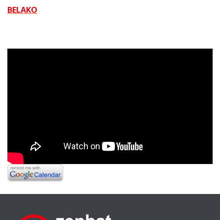
BELAKO