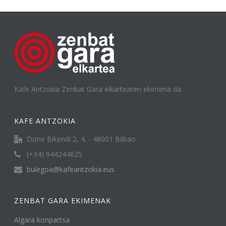
Kafe Antzokia Zenbat Gara elkartearen ekimena da.
KAFE ANTZOKIA
Done Bikendi 2, 4. - 48001 Bilbao
(+34) 944244625
bulegoa@kafeantzokia.eus
ZENBAT GARA EKIMENAK
Algara konpartsa