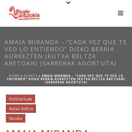
AMAIA MIRANDA – “CADA VEZ QUE TE
VEO LO ENTIENDO” DISKO BERRIA
AURKEZTEN (KUTXA BELTZA
ARETOAN) (SARRERAK AGORTUTA)
HOME
»
EVENTS
»
AMAIA MIRANDA – “CADA VEZ QUE TE VEO LO
ENTIENDO” DISKO BERRIA AURKEZTEN (KUTXA BELTZA ARETOAN)
(SARRERAK AGORTUTA)
Kontzertuak
Kutxa Beltza
Musika