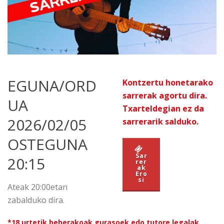
EGUNA/ORD
Kontzertu honetarako
sarrerak agortu dira.
UA
Txarteldegian ez da
2026/02/05
sarrerarik salduko.
OSTEGUNA
Sar
20:15
rer
ak
Ero
si
Ateak 20:00etan
zabalduko dira.
*18 urtetik beherakoak gurasoek edo tutore legalak