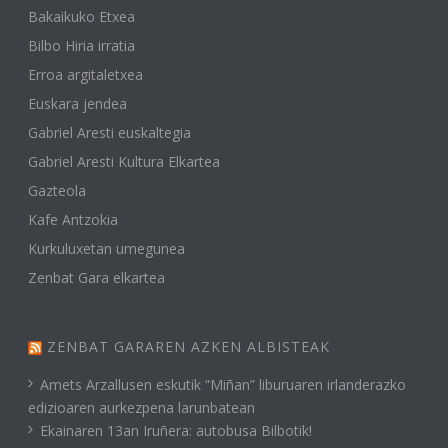
Bakaikuko Etxea
Bilbo Hiria irratia
Erroa argitaletxea
Euskara jendea
Gabriel Aresti euskaltegia
Gabriel Aresti Kultura Elkartea
Gazteola
Kafe Antzokia
Kurkuluxetan umegunea
Zenbat Gara elkartea
ZENBAT GARAREN AZKEN ALBISTEAK
Amets Arzallusen eskutik “Miñan” liburuaren irlanderazko
edizioaren aurkezpena larunbatean
Ekainaren 13an Iruñera: autobusa Bilbotik!