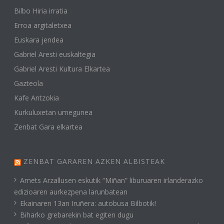
Bilbo Hiria irratia
Erroa argitaletxea
Euskara jendea
Gabriel Aresti euskaltegia
Gabriel Aresti Kultura Elkartea
Gazteola
Kafe Antzokia
Kurkuluxetan umegunea
Zenbat Gara elkartea
ZENBAT GARAREN AZKEN ALBISTEAK
Amets Arzallusen eskutik “Miñan” liburuaren irlanderazko
edizioaren aurkezpena larunbatean
Ekainaren 13an Iruñera: autobusa Bilbotik!
Biharko grebarekin bat egiten dugu