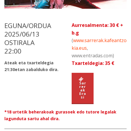
EGUNA/ORDUA
Aurresalmenta: 30 € +
2025/06/13
b.g
(
www.sarrerak.kafeantzo
OSTIRALA
kia.eus
,
22:00
www.entradas.com)
Ateak eta txarteldegia
Txarteldegia: 35 €
21:30etan zabalduko dira.
Sar
rer
ak
Ero
si
*18 urtetik beherakoak gurasoek edo tutore legalak
lagunduta sartu ahal dira.