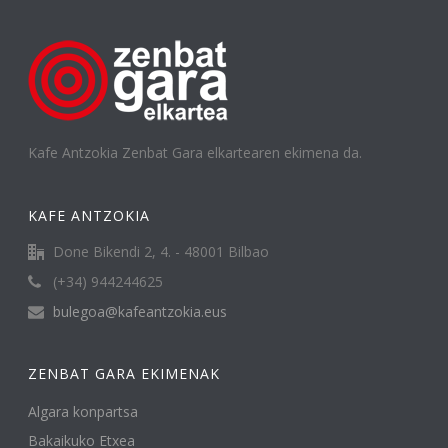
Kafe Antzokia Zenbat Gara elkartearen ekimena da.
KAFE ANTZOKIA
Done Bikendi 2, 4. - 48001 Bilbao
(+34) 944244625
bulegoa@kafeantzokia.eus
ZENBAT GARA EKIMENAK
Algara konpartsa
Bakaikuko Etxea