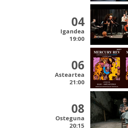
04
Igandea
19:00
06
Asteartea
21:00
08
Osteguna
20:15