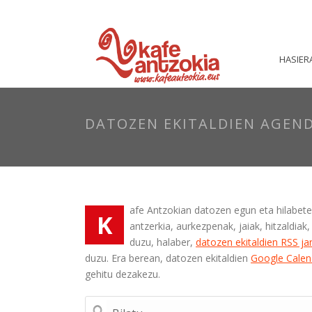
HASIER
DATOZEN EKITALDIEN AGEN
afe Antzokian datozen egun eta hilabete
K
antzerkia, aurkezpenak, jaiak, hitzaldia
duzu, halaber,
datozen ekitaldien RSS ja
duzu. Era berean, datozen ekitaldien
Google Calen
gehitu dezakezu.
Bilatu