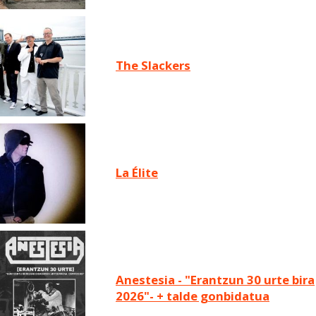
The Slackers
La Élite
Anestesia - "Erantzun 30 urte bira
2026"- + talde gonbidatua