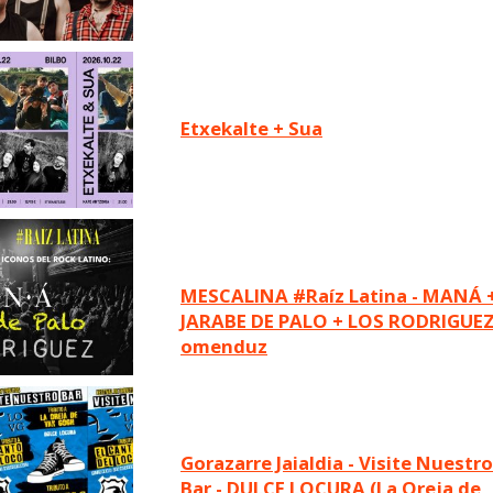
Etxekalte + Sua
MESCALINA #Raíz Latina - MANÁ +
JARABE DE PALO + LOS RODRIGUE
omenduz
Gorazarre Jaialdia - Visite Nuestro
Bar - DULCE LOCURA (La Oreja de