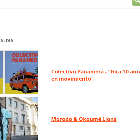
TALDIA
Colectivo Panamera - "Gira 10 años
en movimiento"
Morodo & Okoumé Lions