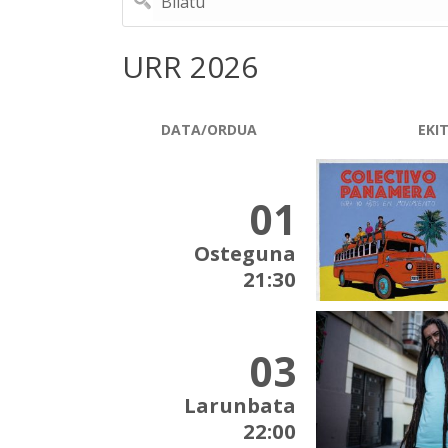
URR 2026
DATA/ORDUA
EKI
01
Osteguna
21:30
03
Larunbata
22:00