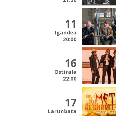
11
Igandea
20:00
16
Ostirala
22:00
17
Larunbata