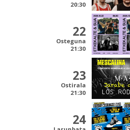
20:30
22
Osteguna
21:30
23
Ostirala
21:30
24
Larunbata