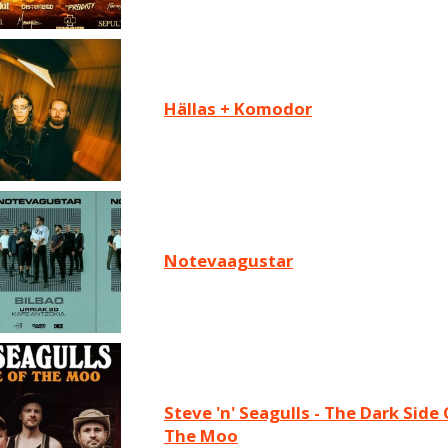
Hällas + Komodor
Notevaagustar
Steve 'n' Seagulls - The Dark Side Of
The Moo