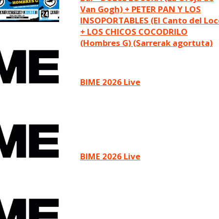
Van Gogh) + PETER PAN Y LOS
INSOPORTABLES (El Canto del Loc
+ LOS CHICOS COCODRILO
(Hombres G) (Sarrerak agortuta)
BIME 2026 Live
BIME 2026 Live