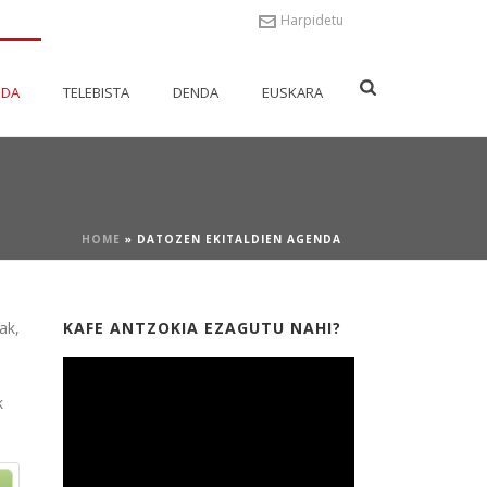
Harpidetu
NDA
TELEBISTA
DENDA
EUSKARA
HOME
»
DATOZEN EKITALDIEN AGENDA
ak,
KAFE ANTZOKIA EZAGUTU NAHI?
k