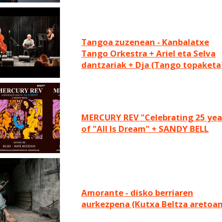
Tangoa zuzenean - Kanbalatxe
Tango Orkestra + Ariel eta Selva
dantzariak + Dja (Tango topaketa
MERCURY REV "Celebrating 25 years
of "All Is Dream" + SANDY BELL
Amorante - disko berriaren
aurkezpena (Kutxa Beltza aretoan