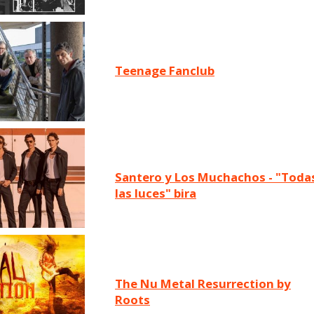
Teenage Fanclub
Santero y Los Muchachos - "Todas
las luces" bira
The Nu Metal Resurrection by
Roots