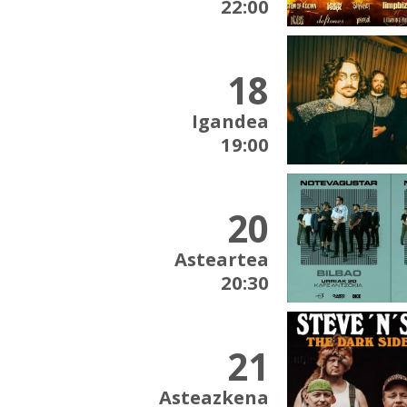
22:00
18
Igandea
19:00
20
Asteartea
20:30
21
Asteazkena