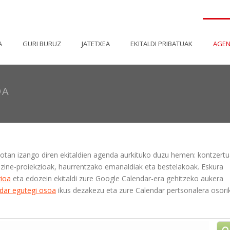
A
GURI BURUZ
JATETXEA
EKITALDI PRIBATUAK
AGE
DA
otan izango diren ekitaldien agenda aurkituko duzu hemen: kontzertu
k, zine-proiekzioak, haurrentzako emanaldiak eta bestelakoak. Eskura
rioa
eta edozein ekitaldi zure Google Calendar-era gehitzeko aukera
dar egutegi osoa
ikus dezakezu eta zure Calendar pertsonalera osori