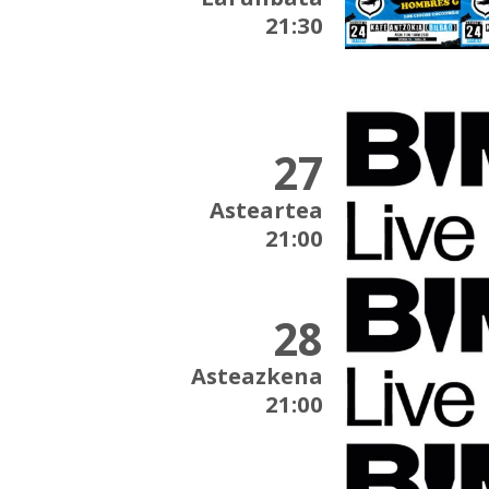
21:30
27
Asteartea
21:00
28
Asteazkena
21:00