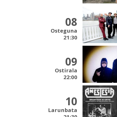
08
Osteguna
21:30
09
Ostirala
22:00
10
Larunbata
21:30